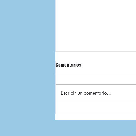
Comentarios
Escribir un comentario...
Estuvimos en el IV Simposio
Internacional de Administración
y Negocios