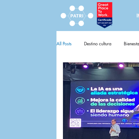
I
All Posts
Destino cultura
Bienesta
Destino cultura fija