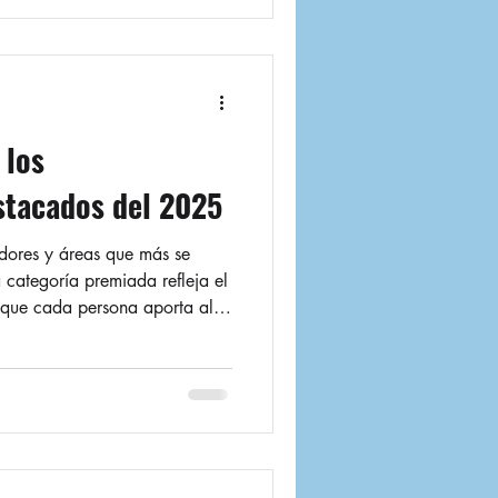
eremonia realizada en el
, de manos de las directivas
 los
stacados del 2025
dores y áreas que más se
categoría premiada refleja el
n que cada persona aporta al
tivos organizacionales.
a categoría se exalta a los
a evaluación de competencias
adores de proceso, obtuvieron
. De izquierda, a derecha:
 Dana M