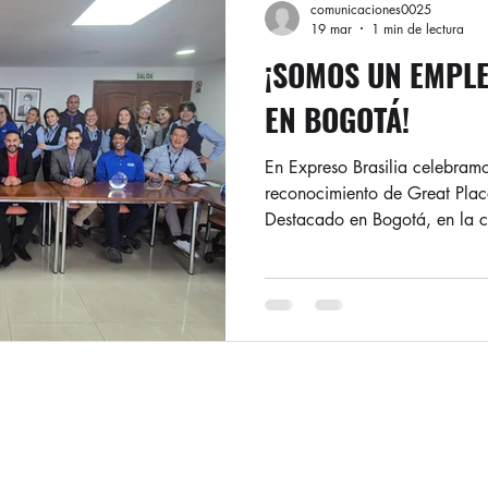
comunicaciones0025
19 mar
1 min de lectura
¡SOMOS UN EMPL
EN BOGOTÁ!
En Expreso Brasilia celebramo
reconocimiento de Great Pl
Destacado en Bogotá, en la 
colaboradores, reseñado en e
2026. Este reconocimiento re
tenemos con la construcción 
en el respeto, el bienestar y e
De manera especial, es el res
reconocimiento de nuestros c