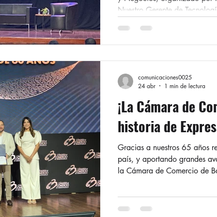
Nuestro Gerente de Tecnolog
compartió sus experiencias sob
Artificial en la compañía, a 
de decisiones apoyadas en Inte
intuición a la decisión estrat
Además, participó en el panel
comunicaciones0025
Artificial como ventaja compe
24 abr
1 min de lectura
¡La Cámara de Com
historia de Expres
Gracias a nuestros 65 años re
país, y aportando grandes ava
la Cámara de Comercio de Ba
Brasilia S.A por su compromis
Caribe y sus aportes en el me
Gerente General, Alfredo De 