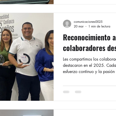
galardón en el marco de la c
Salón Jumbo del Country Club
de esta entidad, que se desta
comunicaciones0025
20 mar
1 min de lectura
Reconocimiento a
colaboradores de
Les compartimos los colabora
destacaron en el 2025. Cada 
esfuerzo continuo y la pasió
cumplimiento de nuestros obje
EXCELENCIA INTEGRAL: En est
personas que, al promediar l
y los resultados de los indic
un desempeño superior al 90%
José Antonio Pérez Orozco;