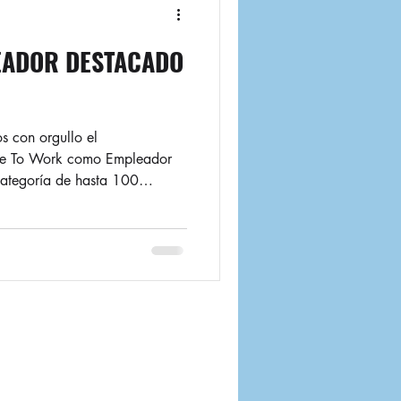
EADOR DESTACADO
s con orgullo el
ace To Work como Empleador
categoría de hasta 100
l Informe de Ambiente Laboral
fleja el compromiso que
de un entorno laboral basado
l desarrollo de nuestra gente.
ultado de la valoración y el
olaboradores, qu