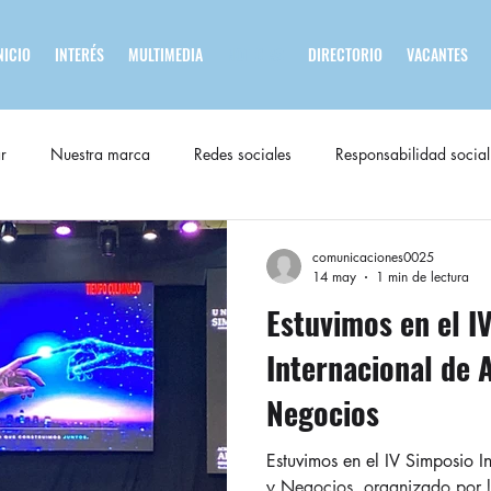
NICIO
INTERÉS
MULTIMEDIA
NOTICIAS
DIRECTORIO
VACANTES
r
Nuestra marca
Redes sociales
Responsabilidad social
comunicaciones0025
14 may
1 min de lectura
Estuvimos en el I
Internacional de 
Negocios
Estuvimos en el IV Simposio I
y Negocios, organizado por l