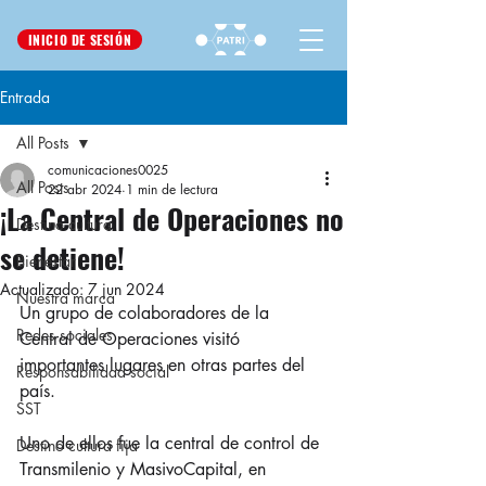
INICIO DE SESIÓN
Entrada
All Posts
comunicaciones0025
All Posts
22 abr 2024
1 min de lectura
¡La Central de Operaciones no
Destino cultura
se detiene!
Bienestar
Actualizado:
7 jun 2024
Nuestra marca
Un grupo de colaboradores de la 
Redes sociales
Central de Operaciones visitó 
importantes lugares en otras partes del 
Responsabilidad social
país.
SST
Uno de ellos fue la central de control de 
Destino cultura fija
Transmilenio y MasivoCapital, en 