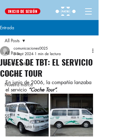
INICIO DE SESIÓN
Entrada
All Posts
comunicaciones0025
All Posts
5 sept 2024
1 min de lectura
JUEVES DE TBT: EL SERVICIO
Destino cultura
COCHE TOUR
Bienestar
En junio de 2006, la compañía lanzaba 
Nuestra marca
el servicio 
“Coche Tour”.
Redes sociales
Responsabilidad social
SST
Destino cultura fija