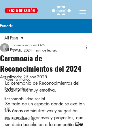
INICIO DE SESIÓN
Entrada
All Posts
comunicaciones0025
All Posts
31 dic 2024
1 min de lectura
Ceremonia de
Destino cultura
Reconocimientos del 2024
Bienestar
Actualizado:
25 nov 2025
Nuestra marca
La ceremonia de Reconocimientos del 
Redes sociales
2024🥳 fue muy emotiva.
Responsabilidad social
Se trata de un espacio donde se exaltan 
SST
las áreas administrativas y su gestión, 
así como sus procesos y proyectos, que 
Destino cultura fija
sin duda benefician a la compañía 🚍❤️