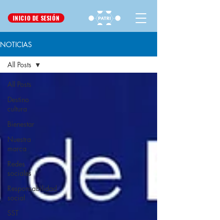
INICIO DE SESIÓN
NOTICIAS
All Posts
All Posts
Destino
cultura
Bienestar
Nuestra
marca
Redes
sociales
Responsabilidad
social
SST