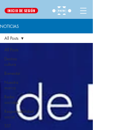
INICIO DE SESIÓN
NOTICIAS
All Posts
All Posts
Destino
cultura
Bienestar
Nuestra
marca
Redes
sociales
Responsabilidad
social
SST