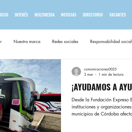
NICIO
INTERÉS
MULTIMEDIA
NOTICIAS
DIRECTORIO
VACANTES
r
Nuestra marca
Redes sociales
Responsabilidad social
comunicaciones0025
3 mar
1 min de lectura
¡AYUDAMOS A AY
Desde la Fundación Expreso B
instituciones y organizacione
municipios de Córdoba afectados po
jornadas, nuestro bus consulto
atender a más de 1.200 perso