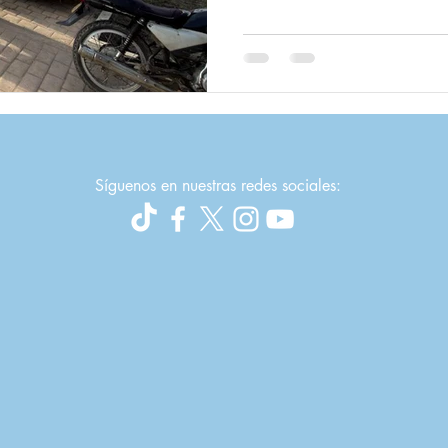
especialidades médicas. Y no 
delegaciones de galenos desd
para que las jornadas pudieran
Como apoyo, desde el área 
Síguenos en nuestras redes sociales: