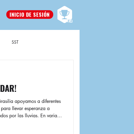
INICIO DE SESIÓN
SST
UDAR!
rasilia apoyamos a diferentes
s para llevar esperanza a
r las lluvias. En varias
rio fue el espacio para
nas en diferentes