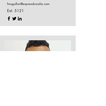
fmogollon@expresobrasilia.com
Ext. 5121
Estudiante en practica
Sebastián Nagles
.