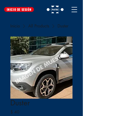
INICIO DE SESIÓN
Inicio
All Products
Duster
Duster
Precio
$ 40