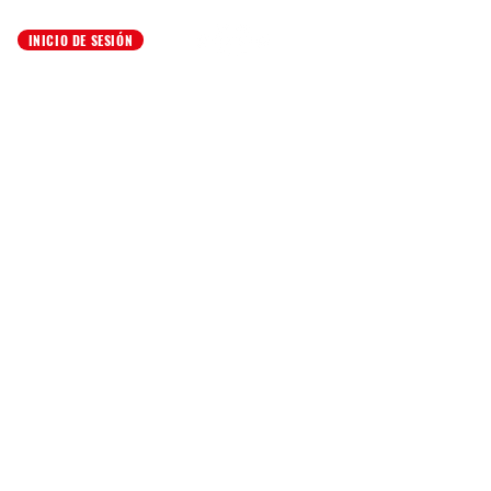
INICIO DE SESIÓN
Job Listings
Síguenos en nuestras redes sociales: