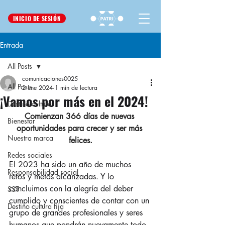
INICIO DE SESIÓN
Entrada
All Posts
comunicaciones0025
All Posts
2 ene 2024
1 min de lectura
¡Vamos por más en el 2024!
Destino cultura
Comienzan 366 días de nuevas 
Bienestar
oportunidades para crecer y ser más 
Nuestra marca
felices.
Redes sociales
El 2023 ha sido un año de muchos 
Responsabilidad social
retos y metas alcanzadas. Y lo 
concluimos con la alegría del deber 
SST
cumplido y conscientes de contar con un 
Destino cultura fija
grupo de grandes profesionales y seres 
humanos que pondrán nuevamente todo 