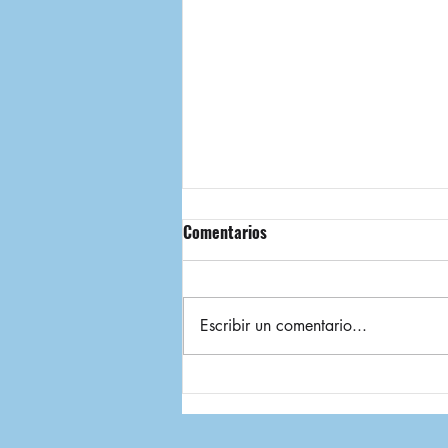
Comentarios
Escribir un comentario...
2025: un año exitoso para el
área de SST