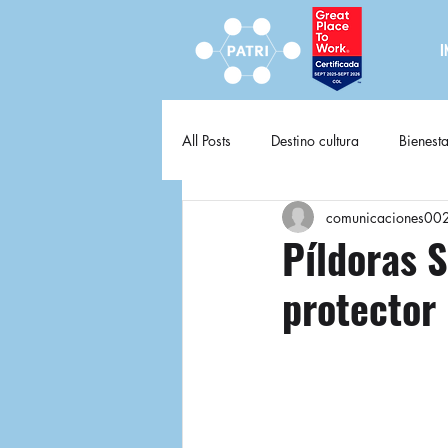
I
All Posts
Destino cultura
Bienesta
comunicaciones00
Destino cultura fija
Píldoras S
protector