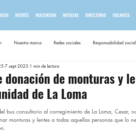
NICIO
INTERÉS
MULTIMEDIA
NOTICIAS
DIRECTORIO
VACANTES
r
Nuestra marca
Redes sociales
Responsabilidad social
25
7 sept 2023
1 min de lectura
e donación de monturas y le
nidad de La Loma ​
del bus consultorio al corregimiento de La Loma, Cesar, n
r monturas y lentes a todas aquellas personas que lo ne
n.​