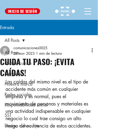
INICIO DE SESIÓN
Entrada
All Posts
comunicaciones0025
All Posts
28 nov 2023
1 min de lectura
CUIDA TU PASO: ¡EVITA
Destino cultura
CAÍDAS!​
Bienestar
Las caídas del mismo nivel es el tipo de 
Nuestra marca
accidente más común en cualquier 
Redes sociales
empresa y es normal, pues el 
movimiento de personas y materiales es 
Responsabilidad social
una actividad indispensable en cualquier 
SST
negocio lo cual trae consigo un alto 
Destino cultura fija
riesgo de ocurrencia de estos accidentes.