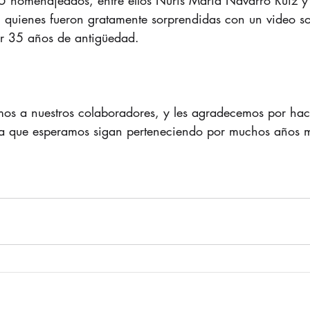
95 homenajeados, entre ellos Nuris María Navarro Ruiz y
 quienes fueron gratamente sorprendidas con un video so
ar 35 años de antigüedad.
mos a nuestros colaboradores, y les agradecemos por hac
 la que esperamos sigan perteneciendo por muchos años 