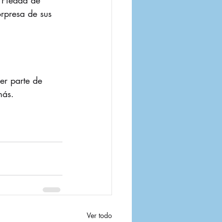
 Piedad de 
rpresa de sus 
er parte de 
más.
Ver todo